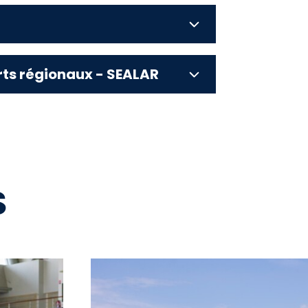
orts régionaux - SEALAR
S