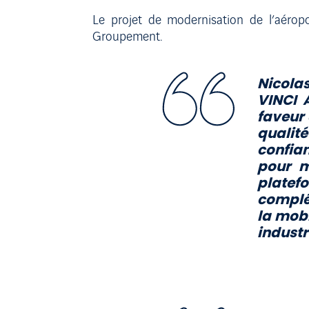
Le projet de modernisation de l’aérop
Groupement.
Nicola
VINCI A
faveur 
qualit
confian
pour m
plate
complé
la mobi
industr