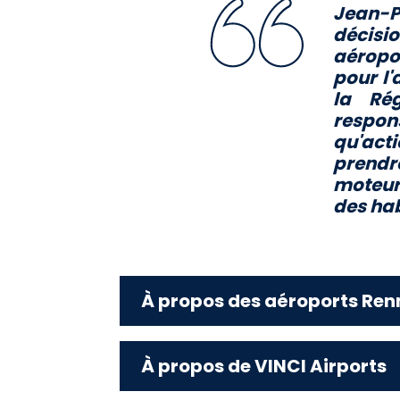
Jean-P
décisio
aéropor
pour l'
la Ré
respon
qu'acti
prendr
moteur
des hab
À propos des aéroports Ren
À propos de VINCI Airports