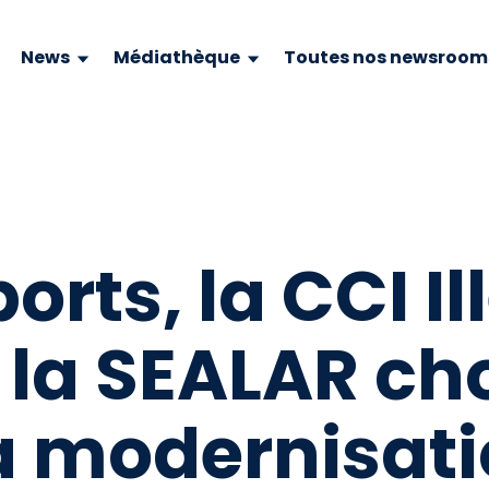
News
Médiathèque
Toutes nos newsroom
orts, la CCI Il
t la SEALAR ch
a modernisatio