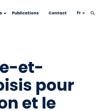
Fr
s
Publications
Contact
le-et-
oisis pour
n et le