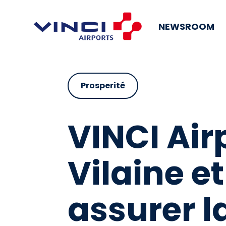
NEWSROOM
Prosperité
VINCI Airp
Vilaine e
assurer l