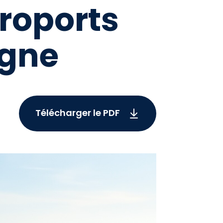
roports
agne
Télécharger le PDF