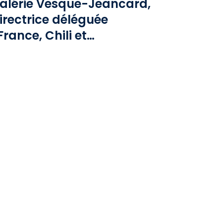
alérie Vesque-Jeancard,
irectrice déléguée
France, Chili et
épublique dominicaine)
e VINCI Airports, et
résidente de VINCI
ailways