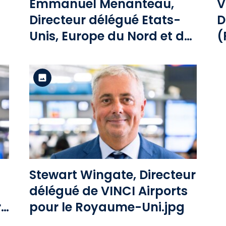
Emmanuel Menanteau,
V
Directeur délégué Etats-
D
Unis, Europe du Nord et de
(
l’Est et Asie du Sud-Est de
R
VINCI Airports
d
P
R
Version standard
Voir le fichier
Stewart Wingate, Directeur
délégué de VINCI Airports
t
pour le Royaume-Uni.jpg