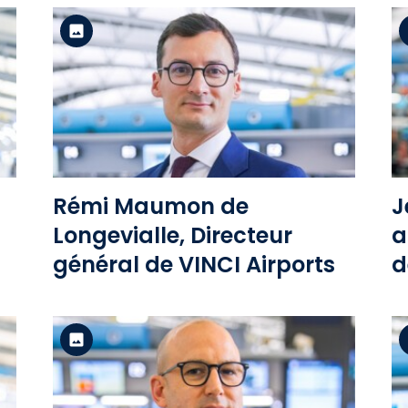
Version standard
Voir le fichier
Rémi Maumon de
J
Longevialle, Directeur
a
général de VINCI Airports
d
s
Version standard