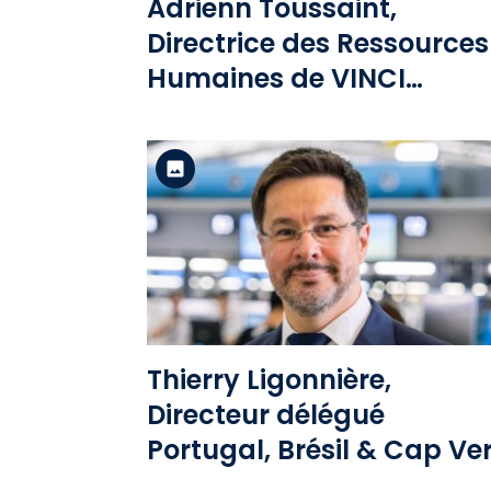
Adrienn Toussaint,
Directrice des Ressources
Humaines de VINCI
Airports.jpg
Version standard
Voir le fichier
Thierry Ligonnière,
Directeur délégué
Portugal, Brésil & Cap Ver
de VINCI Airports