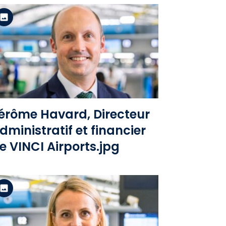
Version standard
Voir le fichier
érôme Havard, Directeur
dministratif et financier
e VINCI Airports.jpg
Version standard