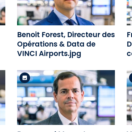
Voir le fichier
Benoit Forest, Directeur des
F
Opérations & Data de
D
VINCI Airports.jpg
c
A
Version standard
Voir le fichier