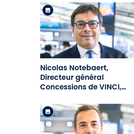
Version standard
Voir le fichier
Nicolas Notebaert,
Directeur général
Concessions de VINCI,
Président de VINCI
Airports, VINCI Autoroute
et VINCI Stadium
Version standard