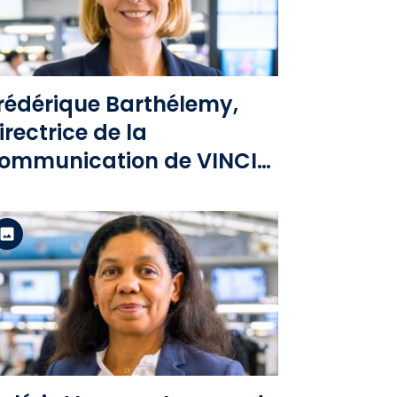
Voir le fichier
rédérique Barthélemy,
irectrice de la
ommunication de VINCI
irports.jpg
Version standard
Voir le fichier