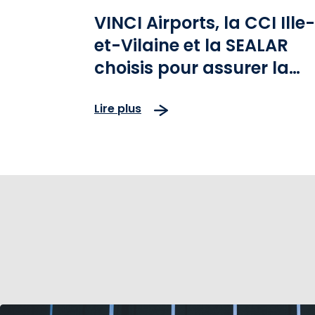
VINCI Airports, la CCI Ille-
et-Vilaine et la SEALAR
choisis pour assurer la
modernisation et le
Lire plus
développement des
aéroports Rennes et
Dinard Bretagne