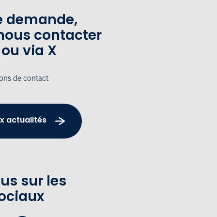
te demande,
nous contacter
 ou via X
ions de contact
x actualités
us sur les
ociaux