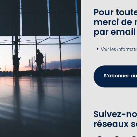
Pour tou
merci de 
par email
Voir les informat
S'abonner au
Suivez-no
réseaux s