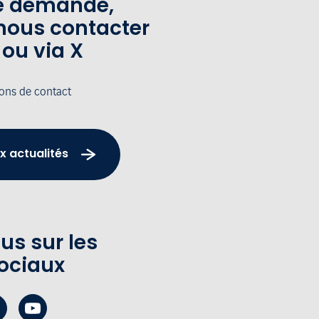
te demande,
nous contacter
 ou via X
ions de contact
x actualités
us sur les
ociaux