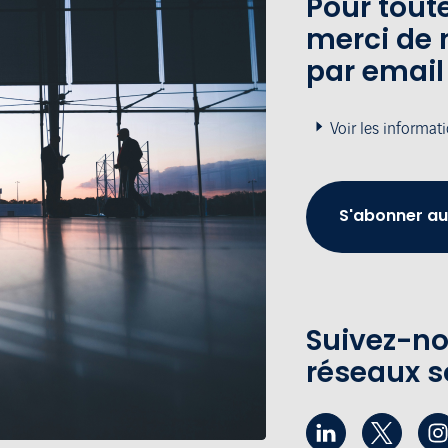
Pour tou
merci de 
par email
Voir les informat
S'abonner au
Suivez-no
réseaux s