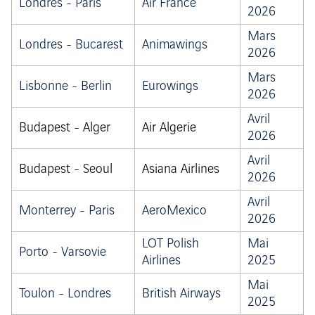
Londres - Paris
Air France
2026
Mars
Londres - Bucarest
Animawings
2026
Mars
Lisbonne - Berlin
Eurowings
2026
Avril
Budapest - Alger
Air Algerie
2026
Avril
Budapest - Seoul
Asiana Airlines
2026
Avril
Monterrey - Paris
AeroMexico
2026
LOT Polish
Mai
Porto - Varsovie
Airlines
2025
Mai
Toulon - Londres
British Airways
2025