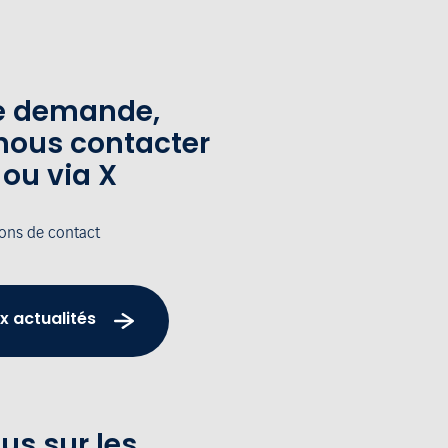
te demande,
nous contacter
 ou via X
ions de contact
x actualités
us sur les