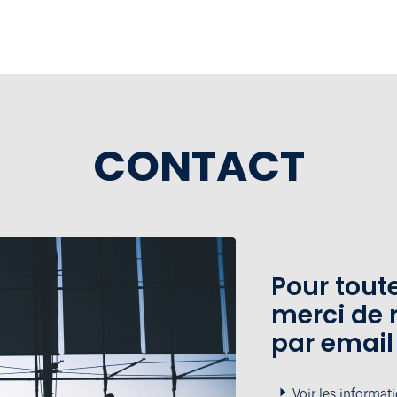
es
CONTACT
Pour tou
merci de 
par email
Voir les informat