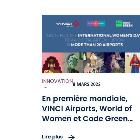
INNOVATION
8 MARS 2022
-
En première mondiale,
VINCI Airports, World of
Women et Code Green
mettent en valeur l’art N
Lire plus
dans un réseau mondial