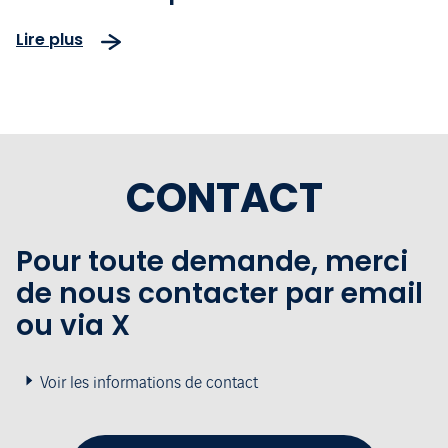
Bahia est le premier des
Lire plus
Amériques certifié ACA 5
CONTACT
Pour toute demande, merci
de nous contacter par email
ou via X
Voir les informations de contact