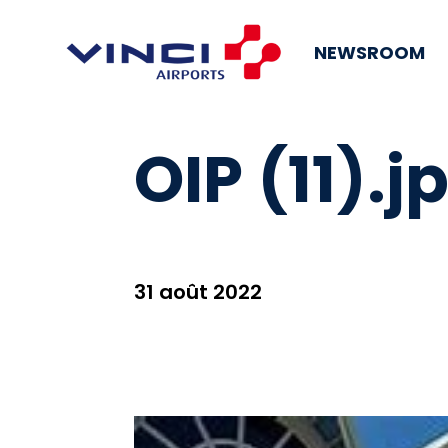
NEWSROOM
OIP (11).j
31 août 2022