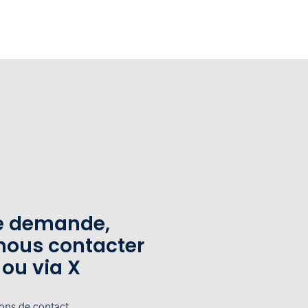
te demande,
nous contacter
 ou via X
ions de contact