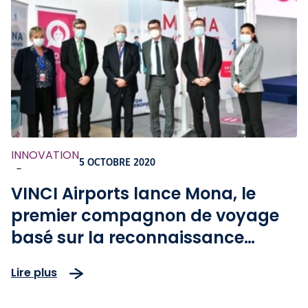
INNOVATION
5 OCTOBRE 2020
-
VINCI Airports lance Mona, le
premier compagnon de voyage
basé sur la reconnaissance
faciale, à l’aéroport de Lyon-
Lire plus
Saint Exupéry