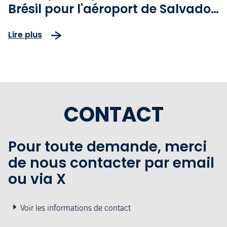
Brésil pour l'aéroport de Salvador
pour la troisième année
Lire plus
consécutive
CONTACT
Pour toute demande, merci
de nous contacter par email
ou via X
Voir les informations de contact