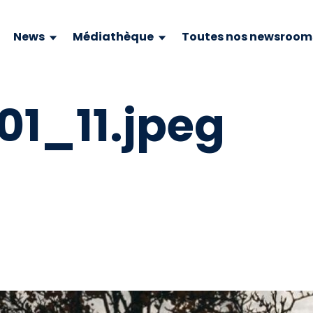
News
Médiathèque
Toutes nos newsroom
1_11.jpeg