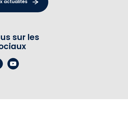
x actualités
us sur les
ociaux