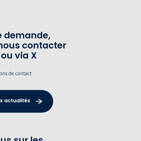
te demande,
nous contacter
 ou via X
ions de contact
x actualités
us sur les