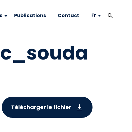
Fr
s
Publications
Contact
ic_souda
Télécharger le fichier