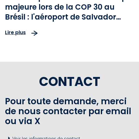
majeure lors de la COP 30 au
Brésil : l'aéroport de Salvador
Bahia est le premier des
Lire plus
Amériques certifié ACA 5
CONTACT
Pour toute demande, merci
de nous contacter par email
ou via X
Voir les informations de contact