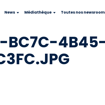
News
Médiathèque
Toutes nos newsroom
4-BC7C-4B45
C3FC.JPG