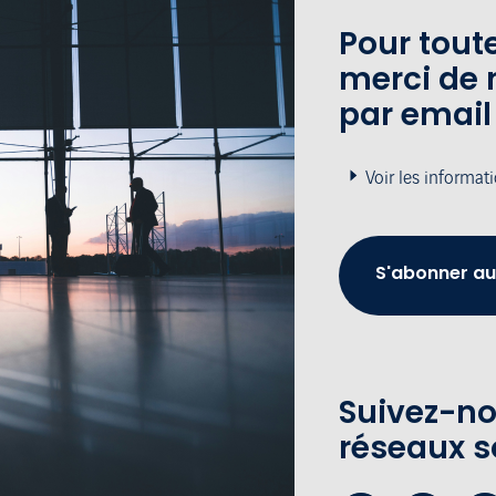
Pour tou
merci de 
par email
Voir les informat
S'abonner au
Suivez-no
réseaux s