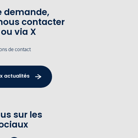
te demande,
nous contacter
 ou via X
ions de contact
x actualités
us sur les
ociaux