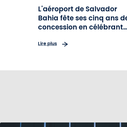
L'aéroport de Salvador
Bahia fête ses cinq ans d
concession en célébrant
l'innovation et
Lire plus
l'environnement