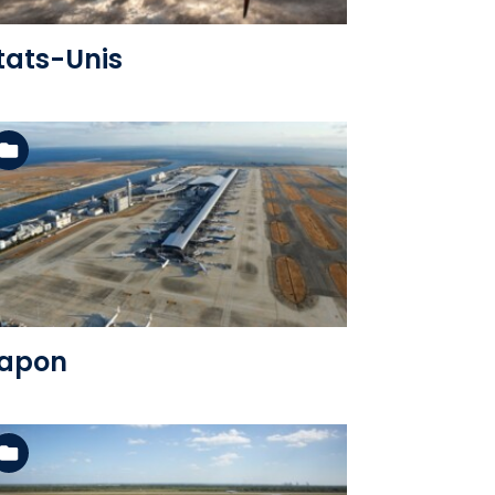
tats-Unis
Voir l'album
apon