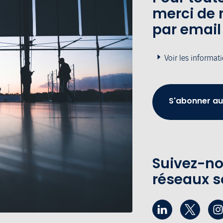
merci de 
par email
Voir les informat
S'abonner au
Suivez-no
réseaux s