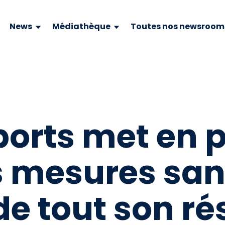
News
Médiathèque
Toutes nos newsroom
ports met en 
 mesures sani
 de tout son r