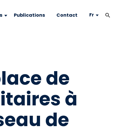
Fr
s
Publications
Contact
place de
taires à
éseau de