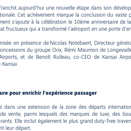
) franchit aujourd'hui une nouvelle étape dans son dévelop
tionale. Cet achèvement marque la conclusion du vaste p
ment s’ajoute à la célébration le 10ème anniversaire de la 
riat fructueux qui a transformé l'aéroport en une porte d'
nisée en présence de Nicolas Notebaert, Directeur génér
es concessions du groupe Orix, Rémi Maumon de Longevialle,
rports, et de Benoît Rulleau, co-CEO de Kansai Airpor
e Kansai.
re pour enrichir l’expérience passager
e dans une extension de la zone des départs internatio
de vente, parmi lesquels des marques de luxe, des bouti
urants. Elle inclut également le plus grand duty-free trave
t leur départ.