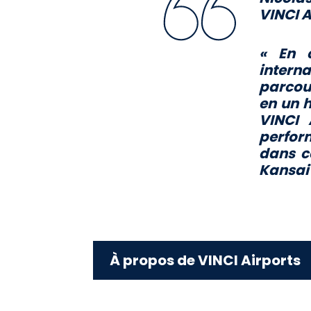
VINCI A
« En c
intern
parcour
en un h
VINCI 
perfor
dans ce
Kansai
À propos de VINCI Airports