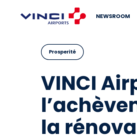
NEWSROOM
Prosperité
VINCI Air
l’achèvem
la rénova