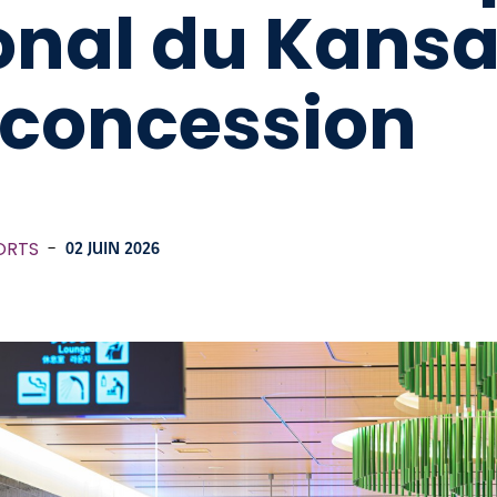
onal du Kansai,
 concession
ORTS
-
02 JUIN 2026