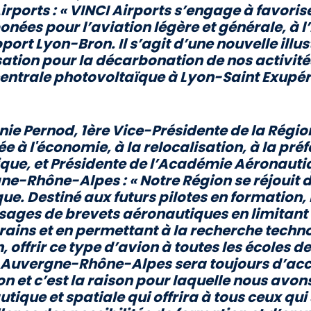
irports :
« VINCI Airports s’engage à favorise
nées pour l’aviation légère et générale, à l
oport Lyon-Bron. Il s’agit d’une nouvelle illu
ation pour la décarbonation de nos activité
entrale photovoltaïque à Lyon-Saint Exupér
nie Pernod, 1ère Vice-Présidente de la Rég
e à l'économie, à la relocalisation, à la pré
ue, et Présidente de l’Académie Aéronautiq
ne-Rhône-Alpes :
« Notre Région se réjouit d
que. Destiné aux futurs pilotes en formation,
sages de brevets aéronautiques en limitant
erains et en permettant à la recherche tech
 offrir ce type d’avion à toutes les écoles de 
 Auvergne-Rhône-Alpes sera toujours d’acc
n et c’est la raison pour laquelle nous avo
tique et spatiale qui offrira à tous ceux qui