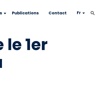
Fr
s
Publications
Contact
 le 1er
à