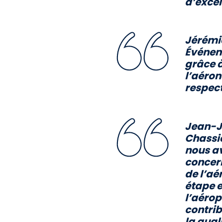
d’excel
Jérémie
Événem
grâce à
l’aéron
respect
Jean-Ja
Chassi
nous av
concern
de l’aé
étape e
l’aérop
contrib
la qual