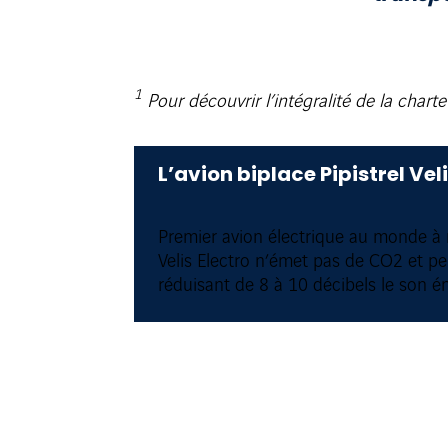
1
Pour découvrir l’intégralité de la chart
L’avion biplace Pipistrel Veli
Premier avion électrique au monde à r
Velis Electro n’émet pas de CO2 et per
réduisant de 8 à 10 décibels le son é