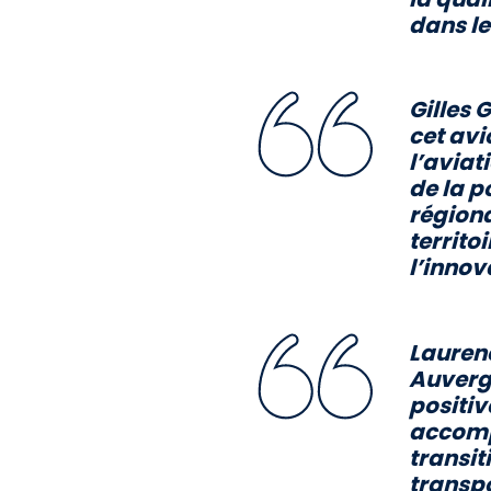
dans le
Gilles 
cet avi
l’aviat
de la p
régiona
territo
l’innov
Laurenc
Auverg
positiv
accompa
transit
transpo