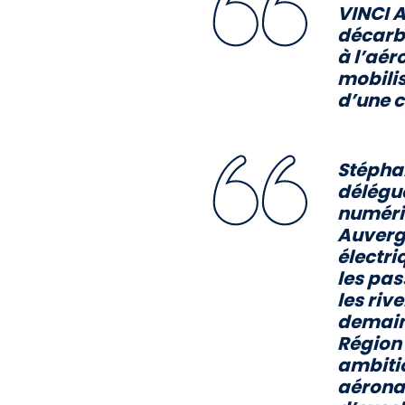
VINCI A
décarbo
à l’aér
mobilis
d’une c
Stépha
délégué
numériq
Auverg
électri
les pas
les riv
demain,
Région
ambitio
aéronau