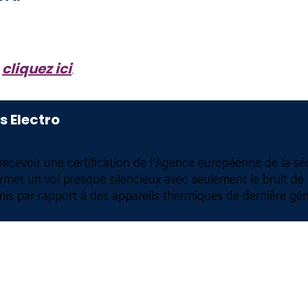
cliquez ici
e
.
s Electro
ecevoir une certification de l’Agence européenne de la sécu
met un vol presque silencieux avec seulement le bruit de l’
mis par rapport à des appareils thermiques de dernière gén