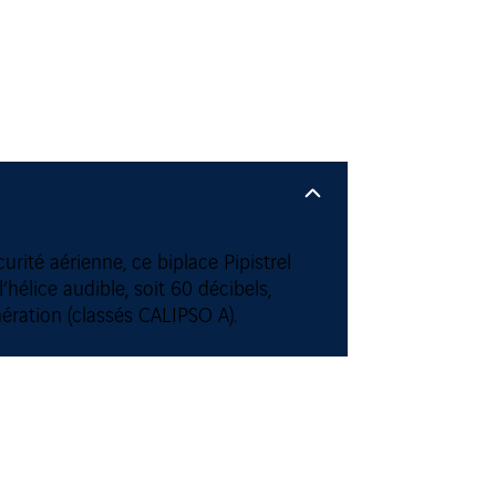
rité aérienne, ce biplace Pipistrel
hélice audible, soit 60 décibels,
ération (classés CALIPSO A).