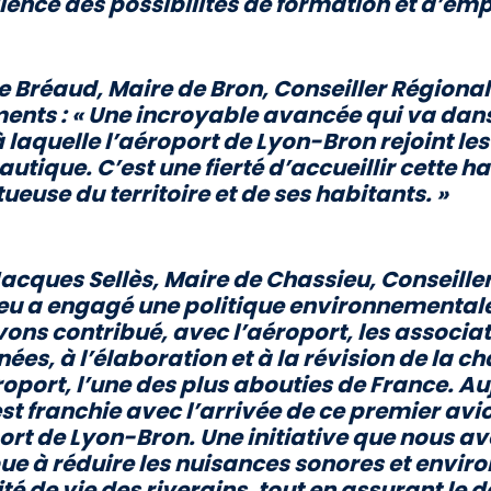
lence des possibilités de formation et d’emp
 Bréaud, Maire de Bron, Conseiller Régiona
ents :
« Une incroyable avancée qui va dans l
 laquelle l’aéroport de Lyon-Bron rejoint le
autique. C’est une fierté d’accueillir cette 
ueuse du territoire et de ses habitants. »
cques Sellès, Maire de Chassieu, Conseiller
eu a engagé une politique environnementale
ons contribué, avec l’aéroport, les associatio
ées, à l’élaboration et à la révision de la 
roport, l’une des plus abouties de France. Au
st franchie avec l’arrivée de ce premier avion
ort de Lyon-Bron. Une initiative que nous av
ue à réduire les nuisances sonores et envir
ité de vie des riverains, tout en assurant l