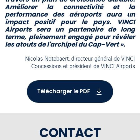
Améliorer la
connectivité et la
performance des aéroports aura un
impact positif pour le pays. VINCI
Airports sera un
par
t
enai
r
e
d
e
l
on
g
t
er
m
e
,
pl
ei
nem
en
t
enga
g
é
pou
r
r
évél
e
r
l
e
s
at
out
s
d
e
l
'
ar
chi
pe
l
d
u
Ca
p
-
Ver
t
».
Nicolas Notebaert, directeur général de VINCI
Concessions et président de VINCI Airports
Télécharger le PDF
CONTACT