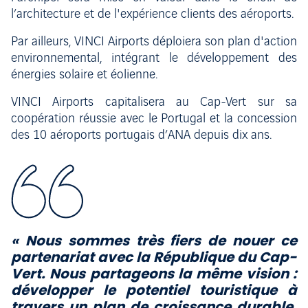
l’architecture et de l'expérience clients des aéroports.
Par ailleurs, VINCI Airports déploiera son plan d'action
environnemental, intégrant le développement des
énergies solaire et éolienne.
VINCI Airports capitalisera au Cap-Vert sur sa
coopération réussie avec le Portugal et la concession
des 10 aéroports portugais d’ANA depuis dix ans.
«
Nous
somm
e
s
trè
s
fi
er
s
d
e
noue
r
c
e
partenari
a
t
ave
c
l
a
R
épubl
i
qu
e
d
u
C
a
p
-
Ver
t
.
N
ou
s
par
t
ageon
s
l
a
m
êm
e
vision :
développer le potentiel touristique à
travers un plan de croissance durable.