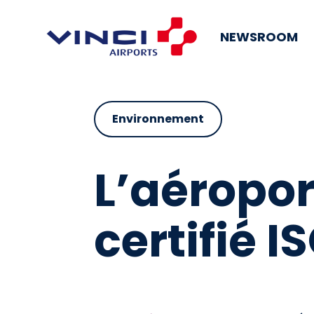
NEWSROOM
Environnement
L’aéropor
certifié I