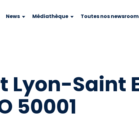
News
Médiathèque
Toutes nos newsroom
t Lyon-Saint 
SO 50001