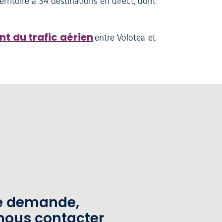
itoire à 34 destinations en direct, dont
 du trafic aérien
entre Volotea et
te demande,
nous contacter