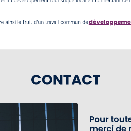
 au développement touristique local en connectant ce terr
développement
tre ainsi le fruit d’un travail commun de
CONTACT
Pour tou
merci de 