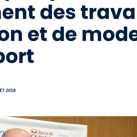
ent des trav
on et de mode
port
LET 2018