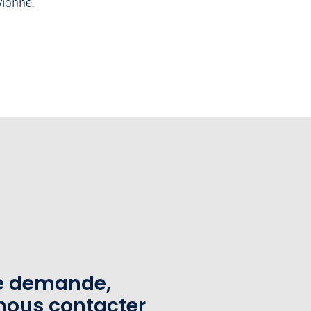
vionné.
te demande,
nous contacter