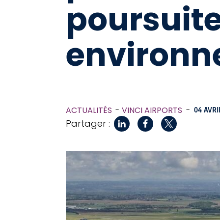
poursuite
environn
ACTUALITÉS
VINCI AIRPORTS
-
04 AVRI
Partager :