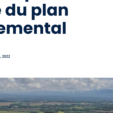
 du plan
emental
L 2022